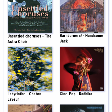
Barnburners! - Handsome
Unsettled choruses - The
Jack
Astra Choir
Labyrinthe - Chaton
Cine-Pop - Radhika
Laveur