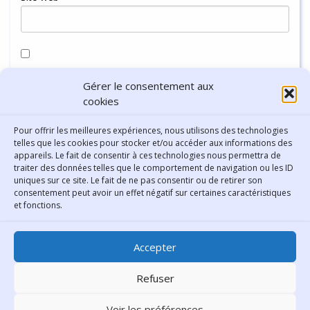
Enregistrer mon nom, mon e-mail et mon site dans le
Gérer le consentement aux
navigateur pour mon prochain commentaire.
cookies
Pour offrir les meilleures expériences, nous utilisons des technologies
telles que les cookies pour stocker et/ou accéder aux informations des
appareils. Le fait de consentir à ces technologies nous permettra de
traiter des données telles que le comportement de navigation ou les ID
uniques sur ce site. Le fait de ne pas consentir ou de retirer son
consentement peut avoir un effet négatif sur certaines caractéristiques
Contact
et fonctions.
Bibliothèque municipale de
Accepter
Lyon
30 Boulevard Vivier-Merle
Refuser
69431 Lyon Cedex 03
Voir les préférences