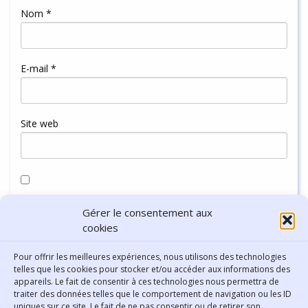
Nom
*
E-mail
*
Site web
Enregistrer mon nom, mon e-mail et mon site dans le
Gérer le consentement aux
navigateur pour mon prochain commentaire.
cookies
Pour offrir les meilleures expériences, nous utilisons des technologies
telles que les cookies pour stocker et/ou accéder aux informations des
appareils. Le fait de consentir à ces technologies nous permettra de
traiter des données telles que le comportement de navigation ou les ID
uniques sur ce site. Le fait de ne pas consentir ou de retirer son