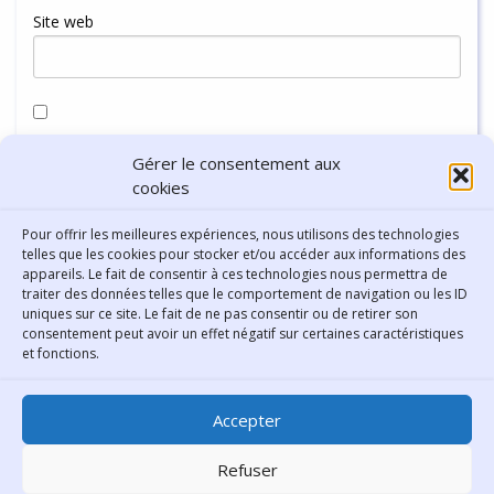
Site web
Enregistrer mon nom, mon e-mail et mon site dans le
Gérer le consentement aux
navigateur pour mon prochain commentaire.
cookies
Pour offrir les meilleures expériences, nous utilisons des technologies
telles que les cookies pour stocker et/ou accéder aux informations des
appareils. Le fait de consentir à ces technologies nous permettra de
traiter des données telles que le comportement de navigation ou les ID
uniques sur ce site. Le fait de ne pas consentir ou de retirer son
consentement peut avoir un effet négatif sur certaines caractéristiques
Contact
et fonctions.
Bibliothèque municipale de
Accepter
Lyon
30 Boulevard Vivier-Merle
Refuser