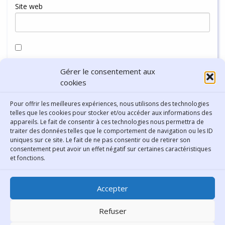
Site web
Enregistrer mon nom, mon e-mail et mon site dans le
Gérer le consentement aux
navigateur pour mon prochain commentaire.
cookies
Pour offrir les meilleures expériences, nous utilisons des technologies
telles que les cookies pour stocker et/ou accéder aux informations des
appareils. Le fait de consentir à ces technologies nous permettra de
traiter des données telles que le comportement de navigation ou les ID
uniques sur ce site. Le fait de ne pas consentir ou de retirer son
consentement peut avoir un effet négatif sur certaines caractéristiques
Contact
et fonctions.
Bibliothèque municipale de
Accepter
Lyon
30 Boulevard Vivier-Merle
Refuser
69431 Lyon Cedex 03