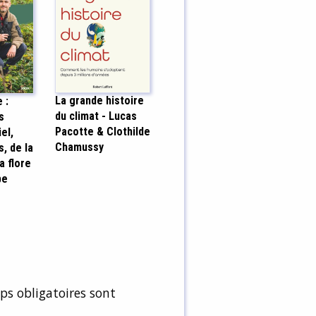
La grande histoire
 :
du climat - Lucas
s
Pacotte & Clothilde
el,
Chamussy
, de la
a flore
be
s obligatoires sont