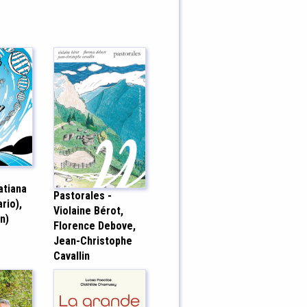
atiana
Pastorales -
rio),
Violaine Bérot,
n)
Florence Debove,
Jean-Christophe
Cavallin