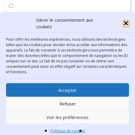
Enregistrer mon nom, mon e-mail et mon site dans le
Gérer le consentement aux
navigateur pour mon prochain commentaire.
cookies
Pour offrir les meilleures expériences, nous utilisons des technologies
telles que les cookies pour stocker et/ou accéder aux informations des
appareils. Le fait de consentir à ces technologies nous permettra de
traiter des données telles que le comportement de navigation ou les ID
uniques sur ce site. Le fait de ne pas consentir ou de retirer son
consentement peut avoir un effet négatif sur certaines caractéristiques
Contact
et fonctions.
Bibliothèque municipale de
Accepter
Lyon
30 Boulevard Vivier-Merle
Refuser
69431 Lyon Cedex 03
Voir les préférences
Téléphone
04 78 62 18 00
Contacter le comité éditorial
Politique de cookies