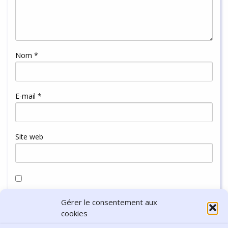
Nom
*
E-mail
*
Site web
Enregistrer mon nom, mon e-mail et mon site dans le
Gérer le consentement aux
navigateur pour mon prochain commentaire.
cookies