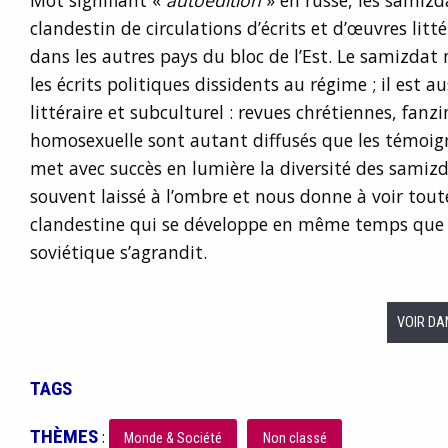
Mot signifiant «
autoédition
» en russe, les samizd
clandestin de circulations d’écrits et d’œuvres litt
dans les autres pays du bloc de l’Est. Le samizda
les écrits politiques dissidents au régime ; il est 
littéraire et subculturel : revues chrétiennes, fanz
homosexuelle sont autant diffusés que les témoign
met avec succès en lumière la diversité des sami
souvent laissé à l’ombre et nous donne à voir tout
clandestine qui se développe en même temps que l
soviétique s’agrandit.
VOIR DA
TAGS
THÈMES
:
Monde & Société
Non classé