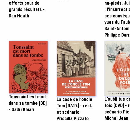
efforts pour de
nu-pieds. Ju
grands résultats -
: l'insurrecti
Dan Heath
ses conséq
vues du Fau
Saint-Antoin
Philippe Darr
Toussaint est mort
L’oubli tue d
La case de l’oncle
dans sa tombe [BD]
fois [DVD] - r
Tom [D.V.D.] - réal.
- Sadri Khiari
scénario Pie
et scénario
Michel Jean
Priscilla Pizzato