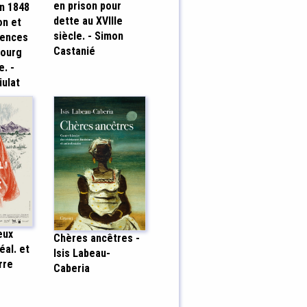
en prison pour
in 1848
dette au XVIIIe
on et
siècle. - Simon
uences
Castanié
bourg
e. -
iulat
eux
Chères ancêtres -
éal. et
Isis Labeau-
rre
Caberia