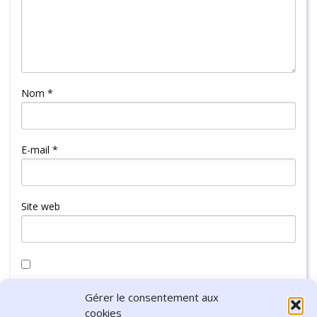
Nom
*
E-mail
*
Site web
Enregistrer mon nom, mon e-mail et mon site dans le
Gérer le consentement aux
navigateur pour mon prochain commentaire.
cookies