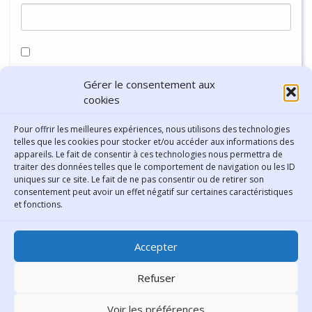
Enregistrer mon nom, mon e-mail et mon site dans le
Gérer le consentement aux
navigateur pour mon prochain commentaire.
cookies
Pour offrir les meilleures expériences, nous utilisons des technologies
telles que les cookies pour stocker et/ou accéder aux informations des
appareils. Le fait de consentir à ces technologies nous permettra de
traiter des données telles que le comportement de navigation ou les ID
uniques sur ce site. Le fait de ne pas consentir ou de retirer son
consentement peut avoir un effet négatif sur certaines caractéristiques
Contact
et fonctions.
Bibliothèque municipale de
Accepter
Lyon
30 Boulevard Vivier-Merle
Refuser
69431 Lyon Cedex 03
Voir les préférences