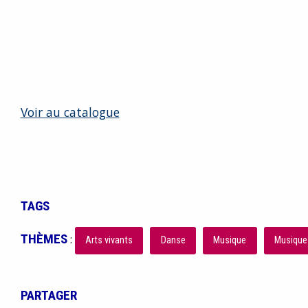
Voir au catalogue
TAGS
THÈMES
:
Arts vivants
Danse
Musique
Musique
PARTAGER