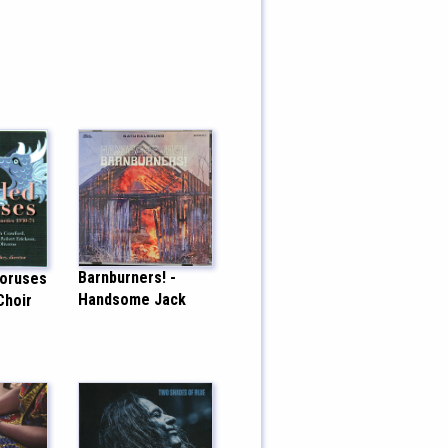
Barnburners! -
horuses
Handsome Jack
Choir