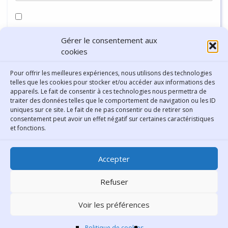
Enregistrer mon nom, mon e-mail et mon site dans le
Gérer le consentement aux
navigateur pour mon prochain commentaire.
cookies
Pour offrir les meilleures expériences, nous utilisons des technologies
telles que les cookies pour stocker et/ou accéder aux informations des
appareils. Le fait de consentir à ces technologies nous permettra de
traiter des données telles que le comportement de navigation ou les ID
uniques sur ce site. Le fait de ne pas consentir ou de retirer son
consentement peut avoir un effet négatif sur certaines caractéristiques
Contact
et fonctions.
Bibliothèque municipale de
Accepter
Lyon
30 Boulevard Vivier-Merle
Refuser
69431 Lyon Cedex 03
Voir les préférences
Téléphone
04 78 62 18 00
Contacter le comité éditorial
Politique de cookies