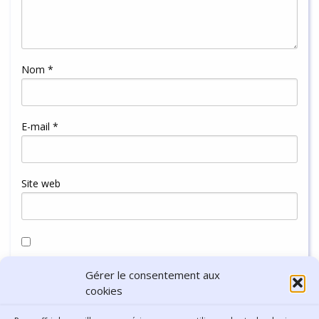
Nom
*
E-mail
*
Site web
Enregistrer mon nom, mon e-mail et mon site dans le
Gérer le consentement aux
navigateur pour mon prochain commentaire.
cookies