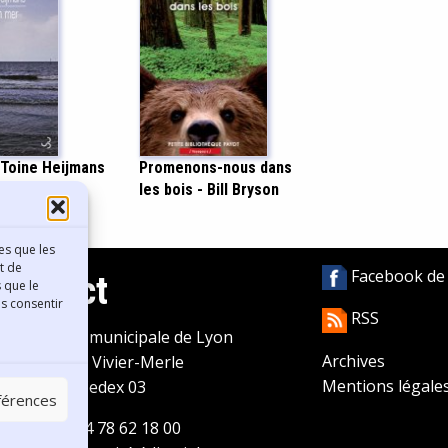
 Toine Heijmans
Promenons-nous dans
les bois - Bill Bryson
es que les
t de
Facebook de l
Contact
 que le
as consentir
RSS
ibliothèque municipale de Lyon
Archives
0 Boulevard Vivier-Merle
Mentions légale
9431 Lyon Cedex 03
éférences
éléphone
04 78 62 18 00