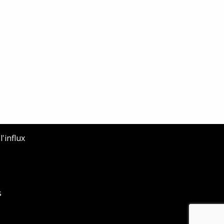
'influx
s