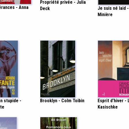
Propriété privée - Julia
rances - Anna
Je suis né laid -
Deck
Minière
Esprit d’hiver -
Brooklyn - Colm Toibin
n stupide -
Kasischke
te