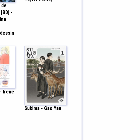
 de
[BD] -
ine
 dessin
- Irène
Sukima - Gao Yan