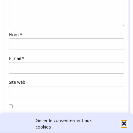
Nom
*
E-mail
*
Site web
Enregistrer mon nom, mon e-mail et mon site dans le
Gérer le consentement aux
navigateur pour mon prochain commentaire.
cookies