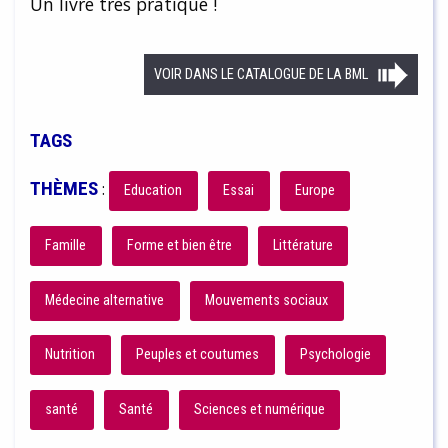
Un livre très pratique !
VOIR DANS LE CATALOGUE DE LA BML
TAGS
THÈMES
:
Education
Essai
Europe
Famille
Forme et bien être
Littérature
Médecine alternative
Mouvements sociaux
Nutrition
Peuples et coutumes
Psychologie
santé
Santé
Sciences et numérique