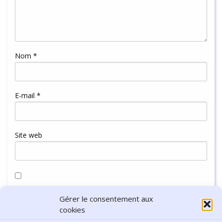
Nom
*
E-mail
*
Site web
Enregistrer mon nom, mon e-mail et mon site dans le
Gérer le consentement aux
navigateur pour mon prochain commentaire.
cookies