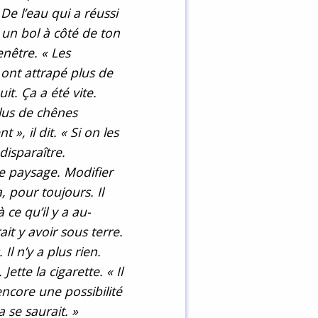
De l’eau qui a réussi
 un bol à côté de ton
enêtre. « Les
s ont attrapé plus de
t. Ça a été vite.
plus de chênes
t », il dit. « Si on les
 disparaître.
e paysage. Modifier
 pour toujours. Il
 ce qu’il y a au-
ait y avoir sous terre.
Il n’y a plus rien.
 Jette la cigarette. « Il
encore une possibilité
 se saurait. »