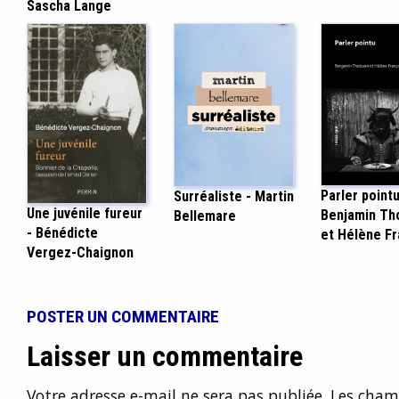
Sascha Lange
Parler pointu
Surréaliste - Martin
Une juvénile fureur
Benjamin Th
Bellemare
- Bénédicte
et Hélène Fr
Vergez-Chaignon
POSTER UN COMMENTAIRE
Laisser un commentaire
Votre adresse e-mail ne sera pas publiée.
Les champ