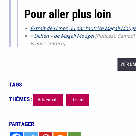
Pour aller plus loin
Extrait de Lichen, lu par l’autrice Magali Mouge
« Lichen » de Magali Mougel
[Podcast, Samedi fi
France culture]
VOIR DA
TAGS
THÈMES
:
Arts vivants
Théâtre
PARTAGER