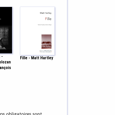
 -
Fille - Matt Hartley
olozan
ançois
s obligatoires sont