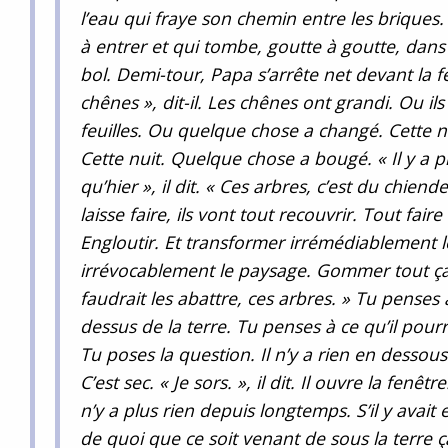
l’eau qui fraye son chemin entre les briques. 
à entrer et qui tombe, goutte à goutte, dans
bol. Demi-tour, Papa s’arrête net devant la f
chênes », dit-il. Les chênes ont grandi. Ou il
feuilles. Ou quelque chose a changé. Cette nui
Cette nuit. Quelque chose a bougé. « Il y a 
qu’hier », il dit. « Ces arbres, c’est du chienden
laisse faire, ils vont tout recouvrir. Tout faire
Engloutir. Et transformer irrémédiablement l
irrévocablement le paysage. Gommer tout ça,
faudrait les abattre, ces arbres. » Tu penses à
dessus de la terre. Tu penses à ce qu’il pourr
Tu poses la question. Il n’y a rien en dessous. 
C’est sec. « Je sors. », il dit. Il ouvre la fenêtre.
n’y a plus rien depuis longtemps. S’il y avait 
de quoi que ce soit venant de sous la terre ça