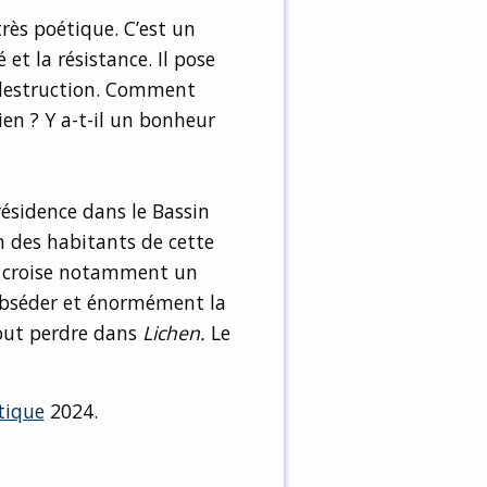
très poétique. C’est un
 et la résistance. Il pose
a destruction. Comment
rien ? Y a-t-il un bonheur
résidence dans le Bassin
n des habitants de cette
e y croise notamment un
’obséder et énormément la
tout perdre dans
Lichen.
Le
tique
2024.