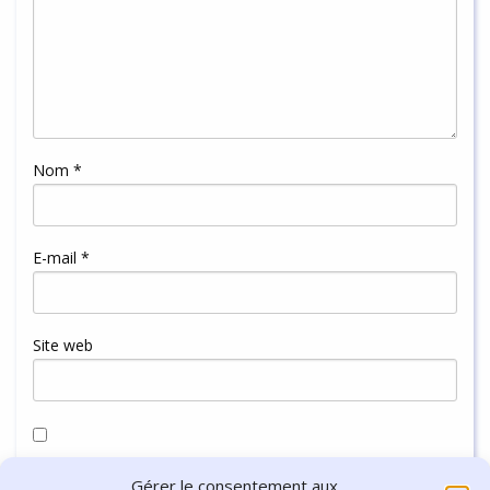
Nom
*
E-mail
*
Site web
Enregistrer mon nom, mon e-mail et mon site dans le
Gérer le consentement aux