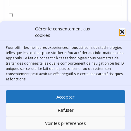
Enregistrer mon nom, mon e-mail et mon site dans le
Gérer le consentement aux
navigateur pour mon prochain commentaire.
cookies
Pour offrir les meilleures expériences, nous utilisons des technologies
telles que les cookies pour stocker et/ou accéder aux informations des
appareils. Le fait de consentir à ces technologies nous permettra de
traiter des données telles que le comportement de navigation ou les ID
uniques sur ce site. Le fait de ne pas consentir ou de retirer son
consentement peut avoir un effet négatif sur certaines caractéristiques
Contact
et fonctions.
Bibliothèque municipale de
Accepter
Lyon
30 Boulevard Vivier-Merle
Refuser
69431 Lyon Cedex 03
Voir les préférences
Téléphone
04 78 62 18 00