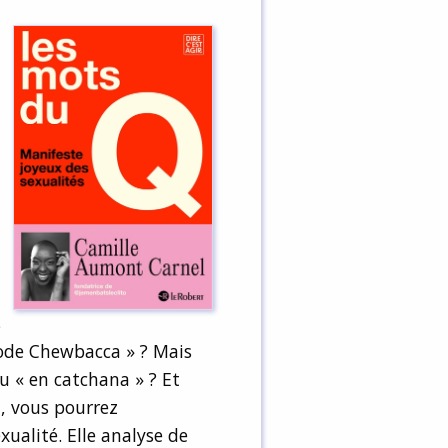
e
s
 mode Chewbacca » ? Mais
ou « en catchana » ? Et
, vous pourrez
xualité. Elle analyse de