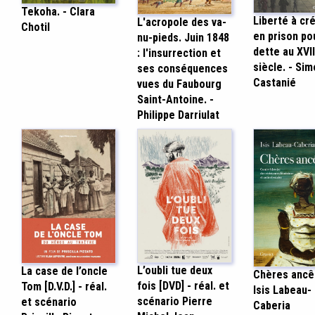
Tekoha. - Clara
Liberté à cré
L'acropole des va-
Chotil
en prison po
nu-pieds. Juin 1848
dette au XVII
: l'insurrection et
siècle. - Si
ses conséquences
Castanié
vues du Faubourg
Saint-Antoine. -
Philippe Darriulat
L’oubli tue deux
La case de l’oncle
Chères ancê
fois [DVD] - réal. et
Tom [D.V.D.] - réal.
Isis Labeau-
scénario Pierre
et scénario
Caberia