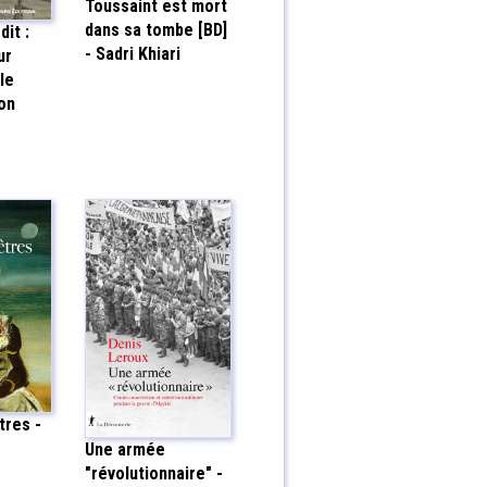
Toussaint est mort
dans sa tombe [BD]
dit :
- Sadri Khiari
ur
Ie
mon
tres -
Une armée
"révolutionnaire" -