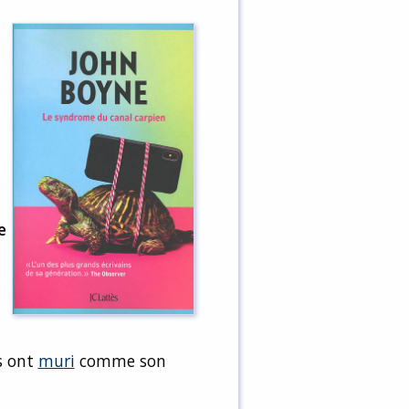
e
es ont
muri
comme son