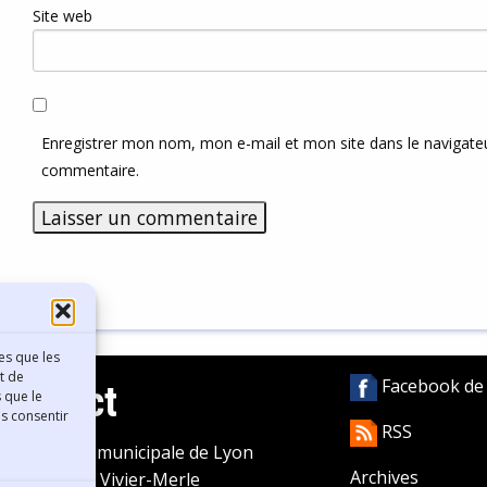
Site web
Enregistrer mon nom, mon e-mail et mon site dans le navigat
commentaire.
es que les
t de
Facebook de l
Contact
 que le
as consentir
RSS
ibliothèque municipale de Lyon
Archives
0 Boulevard Vivier-Merle