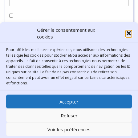
Enregistrer mon nom, mon e-mail et mon site dans le
Gérer le consentement aux
navigateur pour mon prochain commentaire.
cookies
Pour offrir les meilleures expériences, nous utilisons des technologies
telles que les cookies pour stocker et/ou accéder aux informations des
appareils. Le fait de consentir à ces technologies nous permettra de
traiter des données telles que le comportement de navigation ou les ID
uniques sur ce site. Le fait de ne pas consentir ou de retirer son
consentement peut avoir un effet négatif sur certaines caractéristiques
Contact
et fonctions.
Bibliothèque municipale de
Accepter
Lyon
30 Boulevard Vivier-Merle
Refuser
69431 Lyon Cedex 03
Voir les préférences
Téléphone
04 78 62 18 00