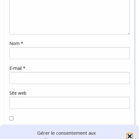
Nom
*
E-mail
*
Site web
Enregistrer mon nom, mon e-mail et mon site dans le
Gérer le consentement aux
navigateur pour mon prochain commentaire.