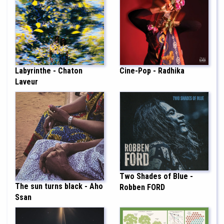
Labyrinthe - Chaton
Cine-Pop - Radhika
Laveur
Two Shades of Blue -
The sun turns black - Aho
Robben FORD
Ssan