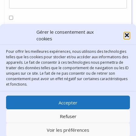
Enregistrer mon nom, mon e-mail et mon site dans le
Gérer le consentement aux
navigateur pour mon prochain commentaire.
cookies
Pour offrir les meilleures expériences, nous utilisons des technologies
telles que les cookies pour stocker et/ou accéder aux informations des
appareils. Le fait de consentir à ces technologies nous permettra de
traiter des données telles que le comportement de navigation ou les ID
uniques sur ce site. Le fait de ne pas consentir ou de retirer son
consentement peut avoir un effet négatif sur certaines caractéristiques
Contact
et fonctions.
Bibliothèque municipale de
Accepter
Lyon
30 Boulevard Vivier-Merle
Refuser
69431 Lyon Cedex 03
Voir les préférences
Téléphone
04 78 62 18 00