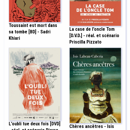
Toussaint est mort dans
La case de l’oncle Tom
sa tombe [BD] - Sadri
[D.V.D.] - réal. et scénario
Khiari
Priscilla Pizzato
L’oubli tue deux fois [DVD]
Chères ancêtres - Isis