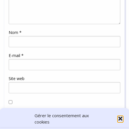
Nom
*
E-mail
*
Site web
Enregistrer mon nom, mon e-mail et mon site dans le
Gérer le consentement aux
navigateur pour mon prochain commentaire.
cookies