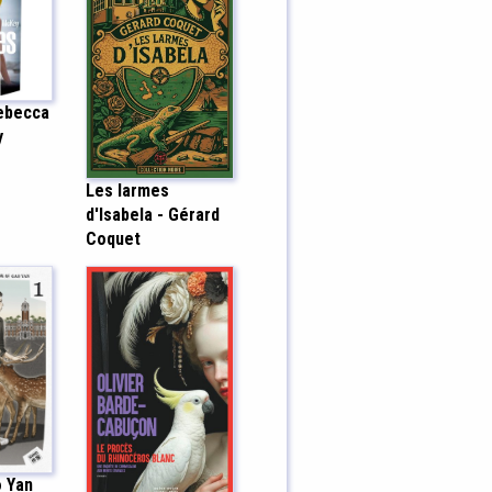
Rebecca
y
Les larmes
d'Isabela - Gérard
Coquet
o Yan