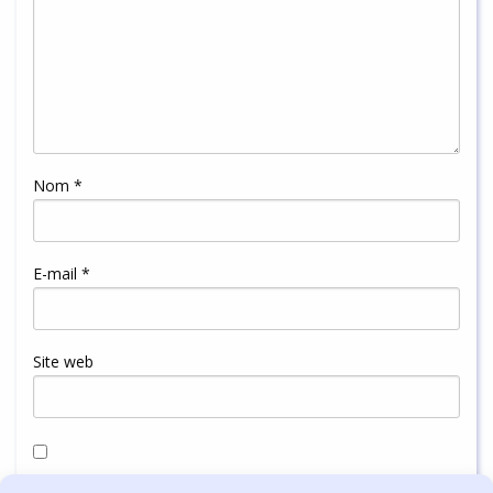
Nom
*
E-mail
*
Site web
Enregistrer mon nom, mon e-mail et mon site dans le