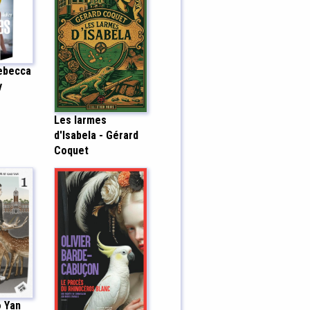
Rebecca
y
Les larmes
d'Isabela - Gérard
Coquet
o Yan