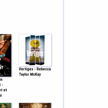
Vertiges - Rebecca
Taylor McKay
un
 -
t et
i