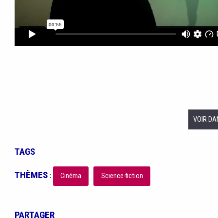
VOIR DA
TAGS
THÈMES
:
Cinéma
Science-fiction
PARTAGER