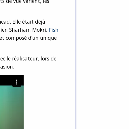
ts de vue varient, les
ad. Elle était déjà
anien Sharham Mokri,
Fish
3 et composé d’un unique
c le réalisateur, lors de
vasion.