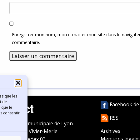
Enregistrer mon nom, mon e-mail et mon site dans le navigat
commentaire.
es que les
t de
Facebook de l
Contact
 que le
as consentir
RSS
ibliothèque municipale de Lyon
Archives
0 Boulevard Vivier-Merle
Mentions légale
9431 Lyon Cedex 03