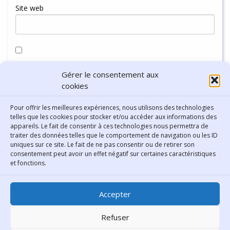
Site web
Enregistrer mon nom, mon e-mail et mon site dans le
Gérer le consentement aux
navigateur pour mon prochain commentaire.
cookies
Pour offrir les meilleures expériences, nous utilisons des technologies
telles que les cookies pour stocker et/ou accéder aux informations des
appareils. Le fait de consentir à ces technologies nous permettra de
traiter des données telles que le comportement de navigation ou les ID
uniques sur ce site. Le fait de ne pas consentir ou de retirer son
consentement peut avoir un effet négatif sur certaines caractéristiques
Contact
et fonctions.
Bibliothèque municipale de
Accepter
Lyon
30 Boulevard Vivier-Merle
Refuser
69431 Lyon Cedex 03