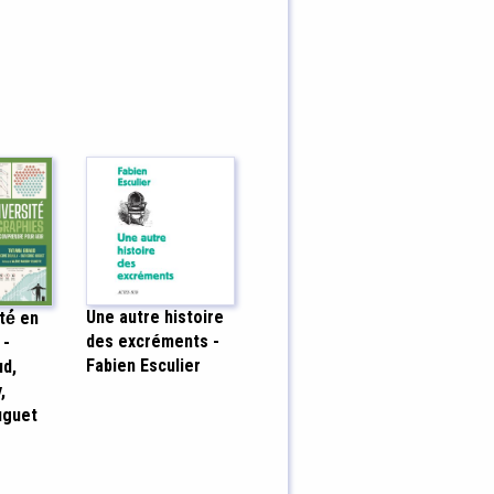
Une autre histoire
té́ en
des excréments -
 -
Fabien Esculier
ud,
,
uguet