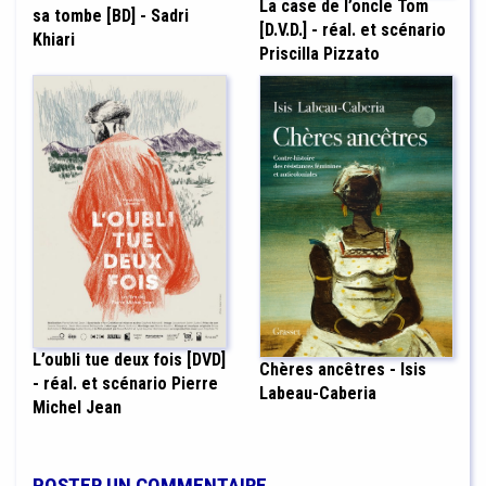
La case de l’oncle Tom
sa tombe [BD] - Sadri
[D.V.D.] - réal. et scénario
Khiari
Priscilla Pizzato
L’oubli tue deux fois [DVD]
Chères ancêtres - Isis
- réal. et scénario Pierre
Labeau-Caberia
Michel Jean
POSTER UN COMMENTAIRE