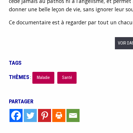
cède jamais au pathos ni à l’angélisme, et permet
donner une belle leçon de vie, sans ignorer leur so
Ce documentaire est à regarder par tout un chacu
VOIR DA
TAGS
THÈMES
:
Maladie
Santé
PARTAGER