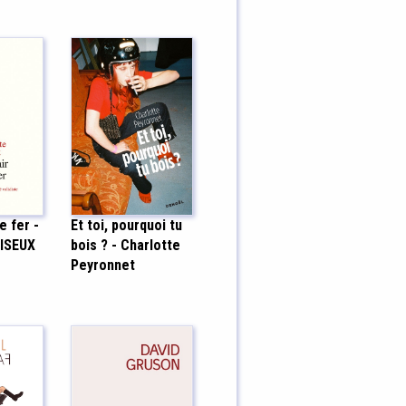
e fer -
Et toi, pourquoi tu
UISEUX
bois ? - Charlotte
Peyronnet