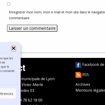
Enregistrer mon nom, mon e-mail et mon site dans le navigat
commentaire.
es que les
t de
Facebook de l
Contact
 que le
as consentir
RSS
ibliothèque municipale de Lyon
Archives
0 Boulevard Vivier-Merle
Mentions légale
9431 Lyon Cedex 03
éférences
éléphone
04 78 62 18 00