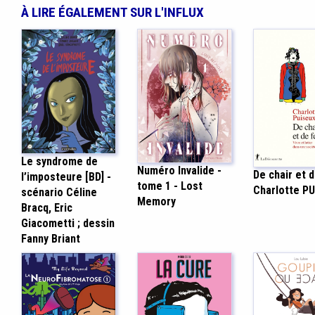
À LIRE ÉGALEMENT SUR L'INFLUX
Le syndrome de
Numéro Invalide -
De chair et d
l’imposteure [BD] -
tome 1 - Lost
Charlotte P
scénario Céline
Memory
Bracq, Eric
Giacometti ; dessin
Fanny Briant