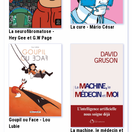
La cure - Mário César
La neurofibromatose -
Hey Gee et G.W Page
Goupil ou Face - Lou
Lubie
La machine, le médecin et