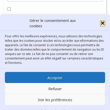
Enregistrer mon nom, mon e-mail et mon site dans le
Gérer le consentement aux
navigateur pour mon prochain commentaire.
cookies
Pour offrir les meilleures expériences, nous utilisons des technologies
telles que les cookies pour stocker et/ou accéder aux informations des
appareils. Le fait de consentir à ces technologies nous permettra de
traiter des données telles que le comportement de navigation ou les ID
uniques sur ce site. Le fait de ne pas consentir ou de retirer son
consentement peut avoir un effet négatif sur certaines caractéristiques
Contact
et fonctions.
Bibliothèque municipale de
Accepter
Lyon
30 Boulevard Vivier-Merle
Refuser
69431 Lyon Cedex 03
Voir les préférences
Téléphone
04 78 62 18 00