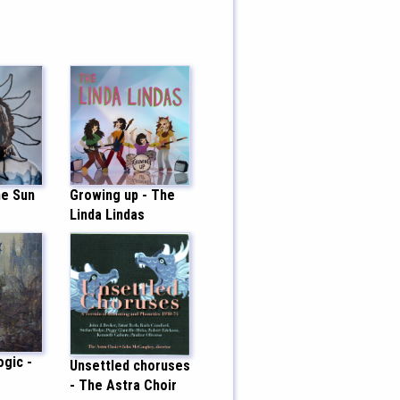
he Sun
Growing up - The
Linda Lindas
gic -
Unsettled choruses
- The Astra Choir