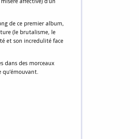
misère affective) d’un
 long de ce premier album,
ture (le brutalisme, le
é et son incredulité face
es dans des morceaux
re qu’émouvant.