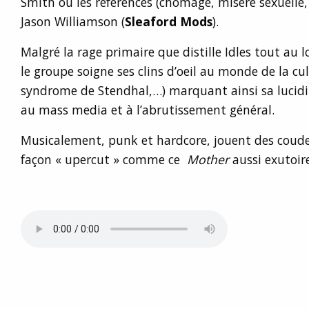
Smith ou les références (chômage, misère sexuelle, 
Jason Williamson (
Sleaford Mods
).
Malgré la rage primaire que distille Idles tout au
le groupe soigne ses clins d’oeil au monde de la cul
syndrome de Stendhal,…) marquant ainsi sa lucidit
au mass media et à l’abrutissement général.
Musicalement, punk et hardcore, jouent des coud
façon « upercut » comme ce
Mother
aussi exutoi