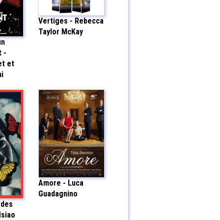
Vertiges - Rebecca
Taylor McKay
un
 -
t et
i
Amore - Luca
Guadagnino
 des
Hsiao