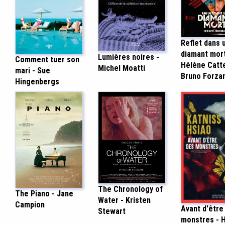
Reflet dans 
diamant mort
Lumières noires -
Comment tuer son
Hélène Catte
Michel Moatti
mari - Sue
Bruno Forzan
Hingenbergs
The Chronology of
The Piano - Jane
Water - Kristen
Campion
Avant d'être
Stewart
monstres - 