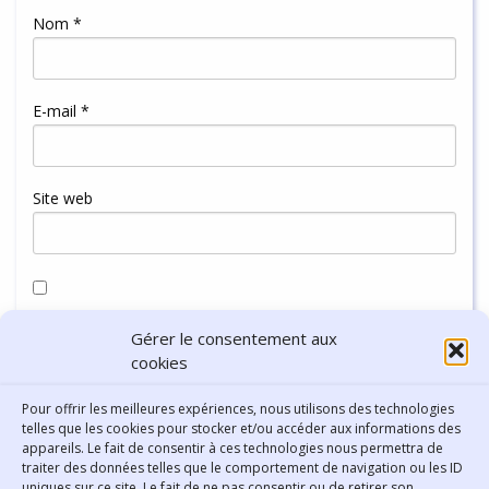
Nom
*
E-mail
*
Site web
Enregistrer mon nom, mon e-mail et mon site dans le
Gérer le consentement aux
navigateur pour mon prochain commentaire.
cookies
Pour offrir les meilleures expériences, nous utilisons des technologies
telles que les cookies pour stocker et/ou accéder aux informations des
appareils. Le fait de consentir à ces technologies nous permettra de
traiter des données telles que le comportement de navigation ou les ID
uniques sur ce site. Le fait de ne pas consentir ou de retirer son