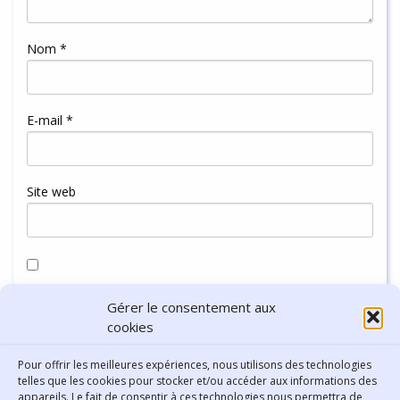
Nom
*
E-mail
*
Site web
Enregistrer mon nom, mon e-mail et mon site dans le
Gérer le consentement aux
navigateur pour mon prochain commentaire.
cookies
Pour offrir les meilleures expériences, nous utilisons des technologies
telles que les cookies pour stocker et/ou accéder aux informations des
appareils. Le fait de consentir à ces technologies nous permettra de