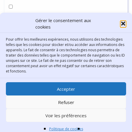
Enregistrer mon nom, mon e-mail et mon site dans le
Gérer le consentement aux
navigateur pour mon prochain commentaire.
cookies
Pour offrir les meilleures expériences, nous utilisons des technologies
telles que les cookies pour stocker et/ou accéder aux informations des
appareils. Le fait de consentir à ces technologies nous permettra de
traiter des données telles que le comportement de navigation ou les ID
uniques sur ce site. Le fait de ne pas consentir ou de retirer son
consentement peut avoir un effet négatif sur certaines caractéristiques
Contact
et fonctions.
Bibliothèque municipale de
Accepter
Lyon
30 Boulevard Vivier-Merle
Refuser
69431 Lyon Cedex 03
Voir les préférences
Téléphone
04 78 62 18 00
Contacter le comité éditorial
Politique de cookies