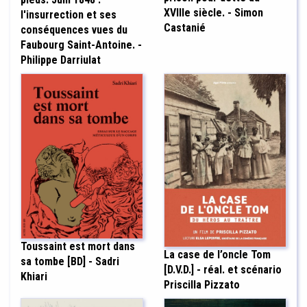
XVIIIe siècle. - Simon
l'insurrection et ses
Castanié
conséquences vues du
Faubourg Saint-Antoine. -
Philippe Darriulat
Toussaint est mort dans
La case de l’oncle Tom
sa tombe [BD] - Sadri
[D.V.D.] - réal. et scénario
Khiari
Priscilla Pizzato