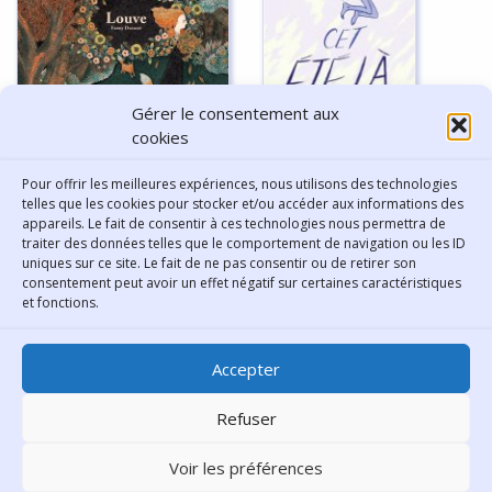
Gérer le consentement aux
cookies
Louve - Fanny Ducassé
Cet été-là - Jillian, Mariko
Pour offrir les meilleures expériences, nous utilisons des technologies
Tamaki
telles que les cookies pour stocker et/ou accéder aux informations des
appareils. Le fait de consentir à ces technologies nous permettra de
traiter des données telles que le comportement de navigation ou les ID
uniques sur ce site. Le fait de ne pas consentir ou de retirer son
consentement peut avoir un effet négatif sur certaines caractéristiques
Contact
et fonctions.
Bibliothèque municipale de
Accepter
Lyon
30 Boulevard Vivier-Merle
Refuser
69431 Lyon Cedex 03
Voir les préférences
Téléphone
04 78 62 18 00