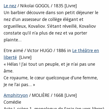
Le nez
/ Nikolaï GOGOL / 1835 [Livre]
Un barbier découvre dans son petit déjeuner le
nez d’un assesseur de collège élégant et
orgueilleux, Kovaliov. S’étant réveillé, Kovaliov
constate qu’il n’a plus de nez et va porter
plainte…
Etre aimé / Victor HUGO / 1886 in
Le théâtre en
liberté
[Livre]
« Hélas ! J’ai tout un peuple, et je n’ai pas une
âme.
Ce royaume, le cœur quelconque d’une femme,
Je ne l’ai pas… »
Amphitryon
/ MOLIÈRE / 1668 [Livre]
Comédie
Acte I, scène 1, monologue de Sosie (en vers libres)