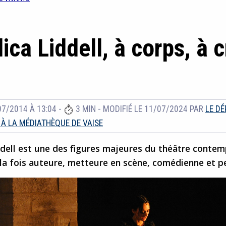
ica Liddell, à corps, à c
07/2014 À 13:04
-
3 MIN
-
MODIFIÉ LE 11/07/2024
PAR
LE D
 À LA MÉDIATHÈQUE DE VAISE
ddell est une des figures majeures du théâtre contem
 la fois auteure, metteure en scène, comédienne et 