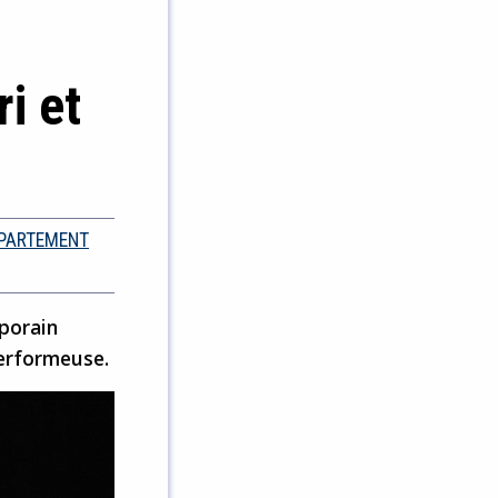
ri et
ÉPARTEMENT
porain
performeuse.