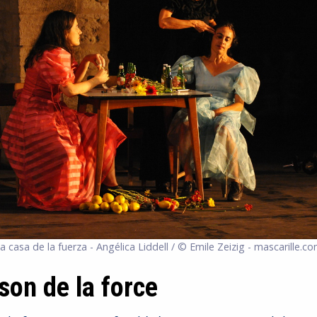
a casa de la fuerza - Angélica Liddell / © Emile Zeizig - mascarille.c
son de la force