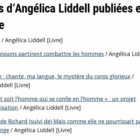
s d’Angélica Liddell publiées 
e
/ Angélica Liddell [Livre]
poissons partirent combattre les hommes
/ Angélica Lid
 : chante, ma langue, le mystère du corps glorieux
/
ddell [Livre]
 soit l’homme qui se confie en l’homme » : un projet
isation
/ Angélica Liddell [Livre]
de Richard (suivi de) Mais comme elle ne pourrissait 
eige
/ Angélica Liddell [Livre]