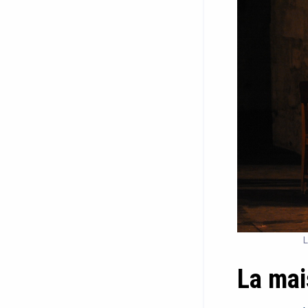
L
La mai