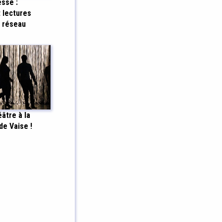
sse :
 lectures
e réseau
âtre à la
e Vaise !