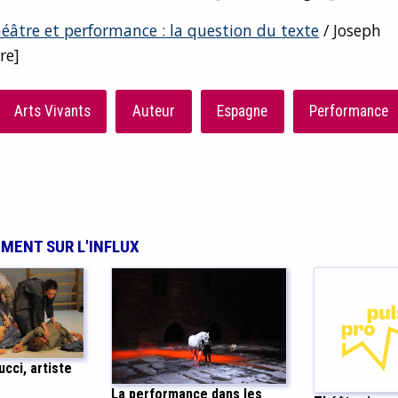
éâtre et performance : la question du texte
/ Joseph
re]
Arts Vivants
Auteur
Espagne
Performance
EMENT SUR L'INFLUX
cci, artiste
La performance dans les