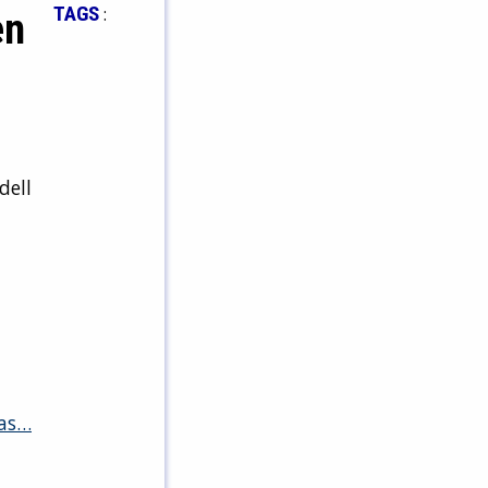
TAGS
:
en
dell
pas…