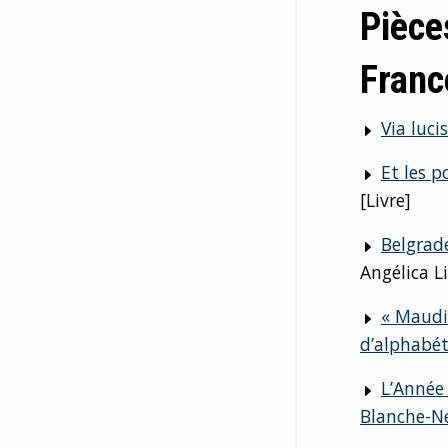
Pièce
Franc
Via lucis
Et les 
[Livre]
Belgrade
Angélica Li
« Maudit
d’alphabét
L’Année 
Blanche-N