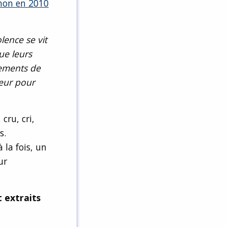
gnon en 2010
lence se vit
ue leurs
lements de
reur pour
cru, cri,
s.
la fois, un
ur
t extraits