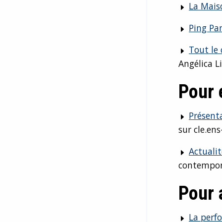
La Maiso
Ping Pa
Tout le 
Angélica Li
Pour 
Présenta
sur cle.ens
Actualit
contempor
Pour a
La perf