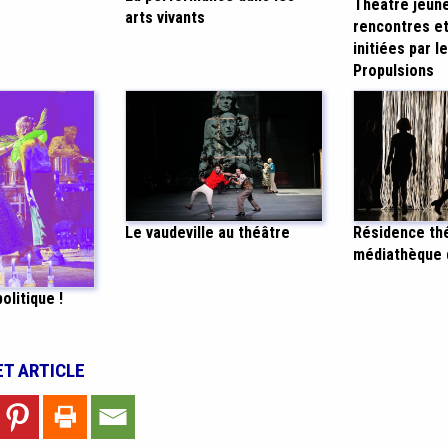
Théâtre jeune
arts vivants
rencontres et
initiées par l
Propulsions
Le vaudeville au théâtre
Résidence thé
médiathèque d
olitique !
ET ARTICLE