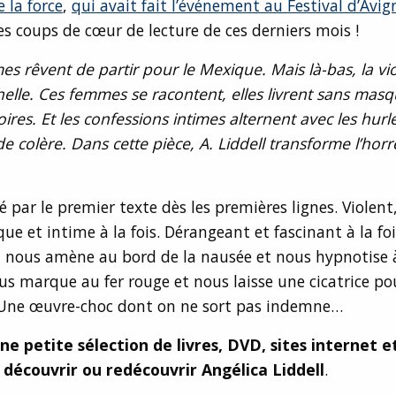
 la force
,
qui avait fait l’événement au Festival d’Avi
s coups de cœur de lecture de ces derniers mois !
s rêvent de partir pour le Mexique. Mais là-bas, la vio
elle. Ces femmes se racontent, elles livrent sans masq
oires. Et les confessions intimes alternent avec les hur
e colère. Dans cette pièce, A. Liddell transforme l’hor
 par le premier texte dès les premières lignes. Violent, 
que et intime à la fois. Dérangeant et fascinant à la foi
 nous amène au bord de la nausée et nous hypnotise à 
us marque au fer rouge et nous laisse une cicatrice po
Une œuvre-choc dont on ne sort pas indemne…
ne petite sélection de livres, DVD, sites internet e
 découvrir ou redécouvrir Angélica Liddell
.