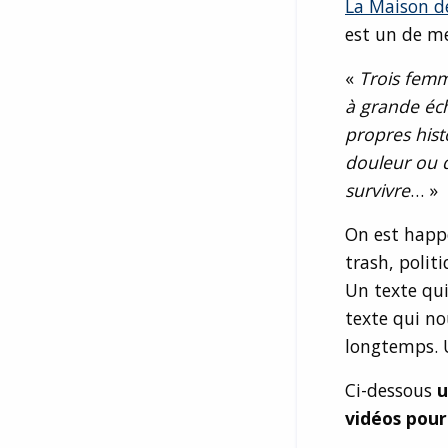
La Maison de
est un de me
«
Trois femme
à grande éch
propres hist
douleur ou d
survivre
… »
On est happé
trash, politi
Un texte qui
texte qui no
longtemps. 
Ci-dessous
u
vidéos pour