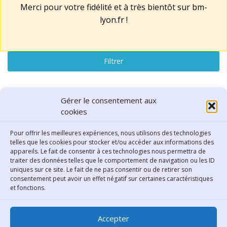
Merci pour votre fidélité et à très bientôt sur
bm-
lyon.fr
!
Filtrer
Lu, vu, entendu
Gérer le consentement aux
cookies
résultats : "Asie"
Pour offrir les meilleures expériences, nous utilisons des technologies
telles que les cookies pour stocker et/ou accéder aux informations des
Réinitialiser la recherche
appareils. Le fait de consentir à ces technologies nous permettra de
traiter des données telles que le comportement de navigation ou les ID
uniques sur ce site. Le fait de ne pas consentir ou de retirer son
consentement peut avoir un effet négatif sur certaines caractéristiques
Contact
et fonctions.
Bibliothèque municipale de
Accepter