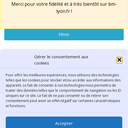
Merci pour votre fidélité et à très bientôt sur
bm-
lyon.fr
!
Filtrer
Lu, vu, entendu
Gérer le consentement aux
cookies
résultats : "Sport et loisirs"
Pour offrir les meilleures expériences, nous utilisons des technologies
telles que les cookies pour stocker et/ou accéder aux informations des
Réinitialiser la recherche
appareils. Le fait de consentir à ces technologies nous permettra de
traiter des données telles que le comportement de navigation ou les ID
uniques sur ce site. Le fait de ne pas consentir ou de retirer son
consentement peut avoir un effet négatif sur certaines caractéristiques
Contact
et fonctions.
Bibliothèque municipale de
Accepter