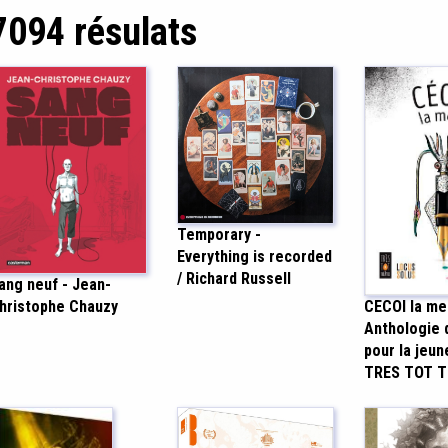
7094 résulats
Temporary -
Everything is recorded
/ Richard Russell
ang neuf - Jean-
hristophe Chauzy
CECOI la mer
Anthologie 
pour la jeun
TRES TOT 