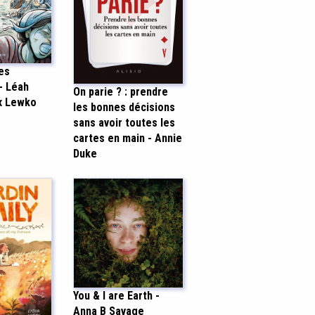
es
- Léah
On parie ? : prendre
x Lewko
les bonnes décisions
sans avoir toutes les
cartes en main - Annie
Duke
You & I are Earth -
Anna B Savage