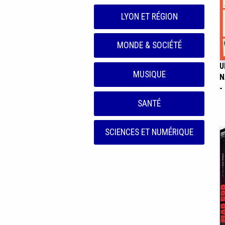
LYON ET RÉGION
MONDE & SOCIÉTÉ
U
MUSIQUE
N
-
SANTÉ
SCIENCES ET NUMÉRIQUE