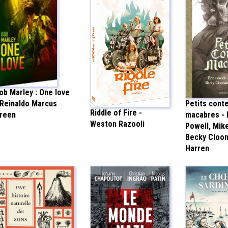
ob Marley : One love
 Reinaldo Marcus
Petits cont
Riddle of Fire -
reen
macabres - 
Weston Razooli
Powell, Mik
Becky Cloo
Harren