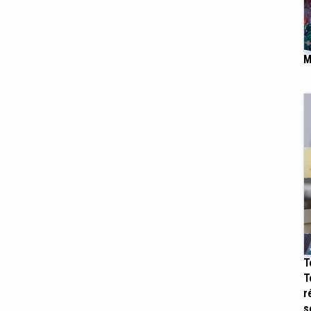
M
T
T
r
s