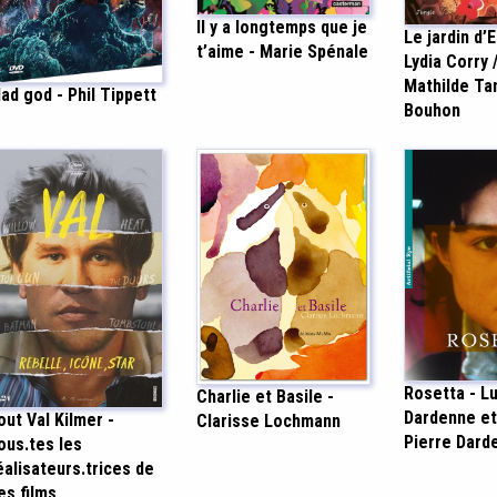
Il y a longtemps que je
Le jardin d’E
t’aime - Marie Spénale
Lydia Corry 
Mathilde T
ad god - Phil Tippett
Bouhon
Rosetta - L
Charlie et Basile -
Dardenne et
out Val Kilmer -
Clarisse Lochmann
Pierre Dard
ous.tes les
éalisateurs.trices de
es films