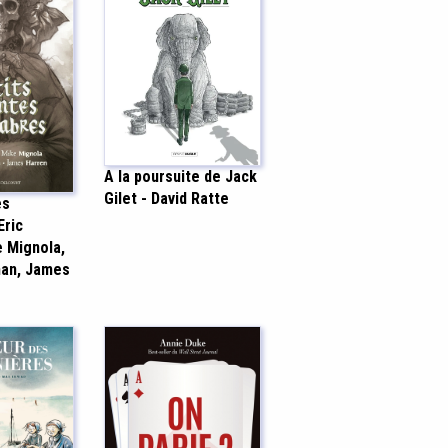
A la poursuite de Jack
Gilet - David Ratte
es
Eric
e Mignola,
nan, James