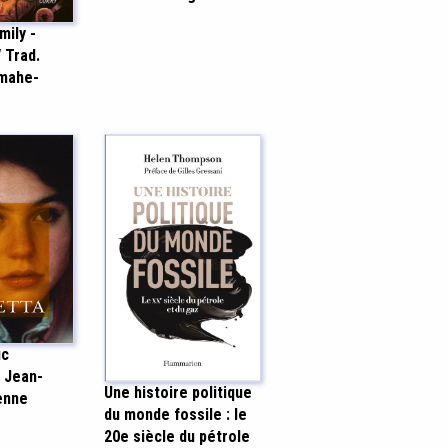
mily -
/ Trad.
amahe-
uc
 Jean-
Une histoire politique
enne
du monde fossile : le
20e siècle du pétrole