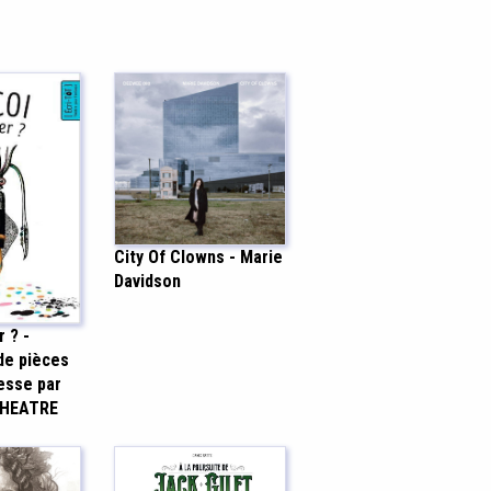
City Of Clowns - Marie
Davidson
 ? -
de pièces
esse par
THEATRE